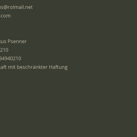
us@rolmail.net
.com
kus Psenner
0210
94940210
aft mit beschränkter Haftung