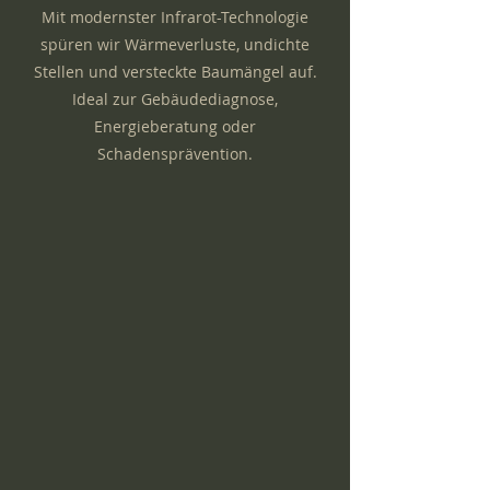
Mit modernster Infrarot-Technologie
spüren wir Wärmeverluste, undichte
Stellen und versteckte Baumängel auf.
Ideal zur Gebäudediagnose,
Energieberatung oder
Schadensprävention.