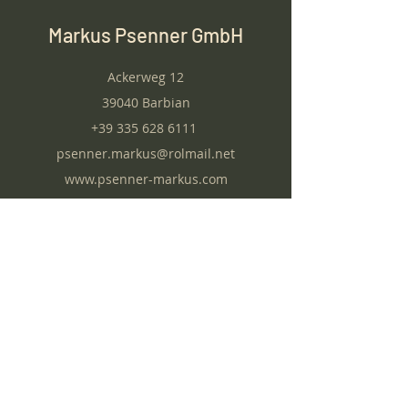
Markus Psenner GmbH
Ackerweg 12
39040 Barbian
+39 335 628 6111
psenner.markus@rolmail.net
www.psenner-markus.com
Home